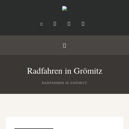
Radfahren in Grömitz
RADFAHREN IN GRÖMITZ
us