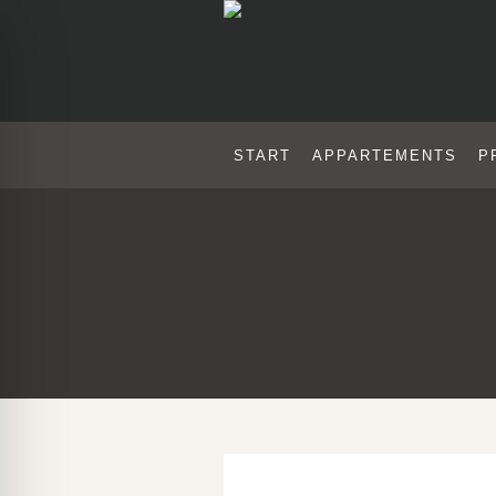
START
APPARTEMENTS
P
SPORT
ehinderten-Modus