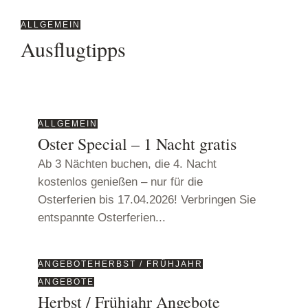
ALLGEMEIN
Ausflugtipps
odus
ALLGEMEIN
Oster Special – 1 Nacht gratis
Ab 3 Nächten buchen, die 4. Nacht
kostenlos genießen – nur für die
dus
Osterferien bis 17.04.2026! Verbringen Sie
entspannte Osterferien...
ANGEBOTE
HERBST / FRÜHJAHR
ANGEBOTE
Herbst / Frühjahr Angebote