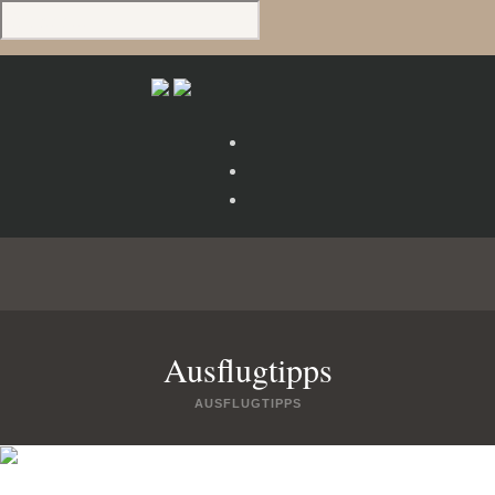
Ausflugtipps
AUSFLUGTIPPS
us